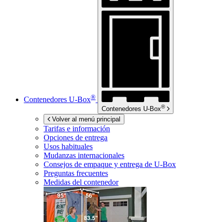
®
Contenedores
U-Box
®
Contenedores
U-Box
Volver al menú principal
Tarifas e información
Opciones de entrega
Usos habituales
Mudanzas internacionales
Consejos de empaque y entrega de
U-Box
Preguntas frecuentes
Medidas del contenedor