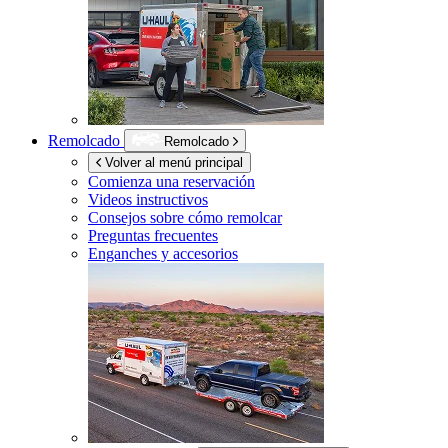
Remolcado
Remolcado
Volver al menú principal
Comienza una reservación
Videos instructivos
Consejos sobre cómo remolcar
Preguntas frecuentes
Enganches y accesorios