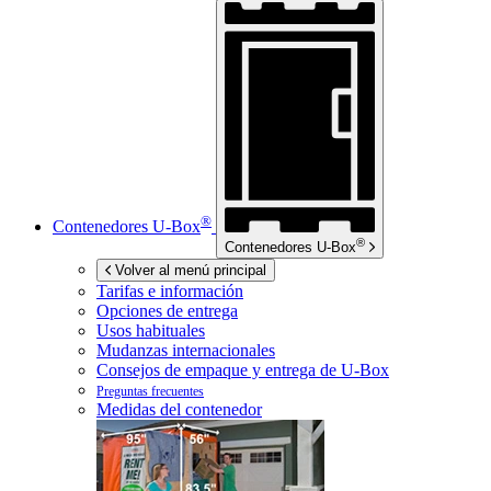
®
Contenedores
U-Box
®
Contenedores
U-Box
Volver al menú principal
Tarifas e información
Opciones de entrega
Usos habituales
Mudanzas internacionales
Consejos de empaque y entrega de
U-Box
Preguntas frecuentes
Medidas del contenedor