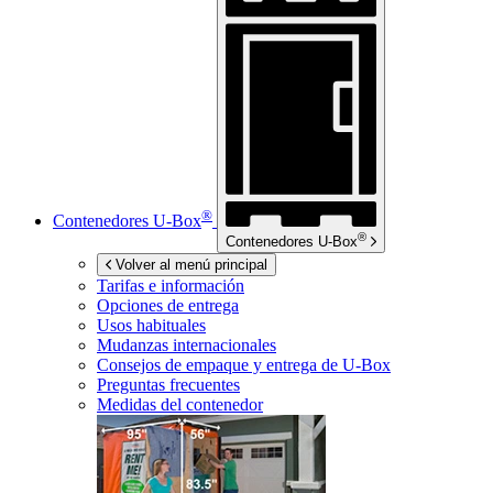
®
Contenedores
U-Box
®
Contenedores
U-Box
Volver al menú principal
Tarifas e información
Opciones de entrega
Usos habituales
Mudanzas internacionales
Consejos de empaque y entrega de
U-Box
Preguntas frecuentes
Medidas del contenedor