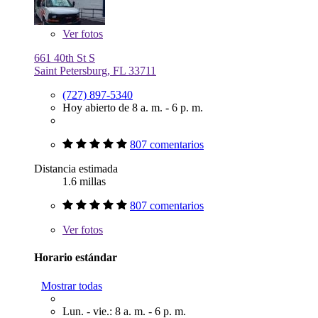
Ver
fotos
661 40th St S
Saint Petersburg, FL 33711
(727) 897-5340
Hoy abierto de 8 a. m. - 6 p. m.
807 comentarios
Distancia estimada
1.6 millas
807 comentarios
Ver
fotos
Horario estándar
Mostrar todas
Lun. - vie.: 8 a. m. - 6 p. m.