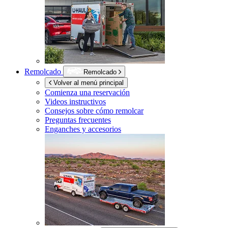
Remolcado
Remolcado
Volver al menú principal
Comienza una reservación
Videos instructivos
Consejos sobre cómo remolcar
Preguntas frecuentes
Enganches y accesorios