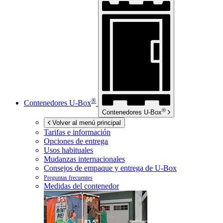
®
Contenedores
U-Box
®
Contenedores
U-Box
Volver al menú principal
Tarifas e información
Opciones de entrega
Usos habituales
Mudanzas internacionales
Consejos de empaque y entrega de
U-Box
Preguntas frecuentes
Medidas del contenedor