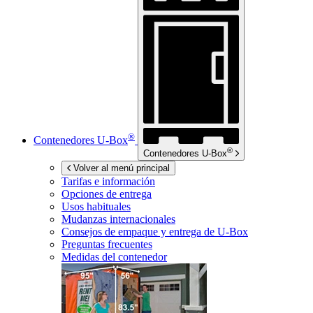
®
Contenedores
U-Box
®
Contenedores
U-Box
Volver al menú principal
Tarifas e información
Opciones de entrega
Usos habituales
Mudanzas internacionales
Consejos de empaque y entrega de
U-Box
Preguntas frecuentes
Medidas del contenedor