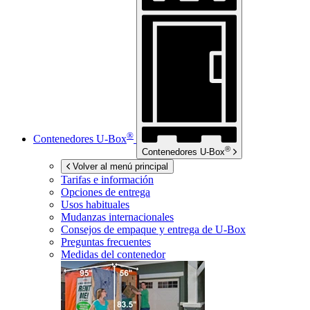
®
Contenedores
U-Box
®
Contenedores
U-Box
Volver al menú principal
Tarifas e información
Opciones de entrega
Usos habituales
Mudanzas internacionales
Consejos de empaque y entrega de
U-Box
Preguntas frecuentes
Medidas del contenedor