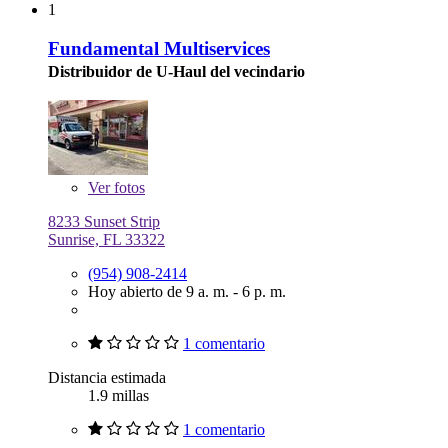
1
Fundamental Multiservices
Distribuidor de U-Haul del vecindario
Ver
fotos
8233 Sunset Strip
Sunrise, FL 33322
(954) 908-2414
Hoy abierto de 9 a. m. - 6 p. m.
1 comentario
Distancia estimada
1.9 millas
1 comentario