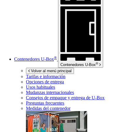
®
Contenedores
U-Box
®
Contenedores
U-Box
Volver al menú principal
Tarifas e información
Opciones de entrega
Usos habituales
Mudanzas internacionales
Consejos de empaque y entrega de
U-Box
Preguntas frecuentes
Medidas del contenedor