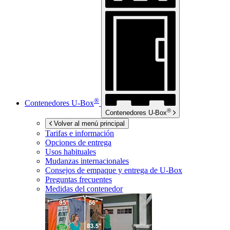
®
Contenedores
U-Box
®
Contenedores
U-Box
Volver al menú principal
Tarifas e información
Opciones de entrega
Usos habituales
Mudanzas internacionales
Consejos de empaque y entrega de
U-Box
Preguntas frecuentes
Medidas del contenedor