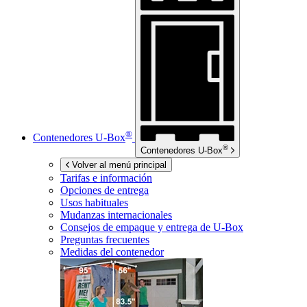
®
Contenedores
U-Box
®
Contenedores
U-Box
Volver al menú principal
Tarifas e información
Opciones de entrega
Usos habituales
Mudanzas internacionales
Consejos de empaque y entrega de
U-Box
Preguntas frecuentes
Medidas del contenedor