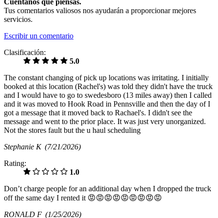
Cuéntanos qué piensas.
Tus comentarios valiosos nos ayudarán a proporcionar mejores
servicios.
Escribir un comentario
Clasificación:
5.0
The constant changing of pick up locations was irritating. I initially
booked at this location (Rachel's) was told they didn't have the truck
and I would have to go to swedesboro (13 miles away) then I called
and it was moved to Hook Road in Pennsville and then the day of I
got a message that it moved back to Rachael's. I didn't see the
message and went to the prior place. It was just very unorganized.
Not the stores fault but the u haul scheduling
Stephanie K
(7/21/2026)
Rating:
1.0
Don’t charge people for an additional day when I dropped the truck
off the same day I rented it 😡😡😡😡😡😡😡😡😡
RONALD F
(1/25/2026)