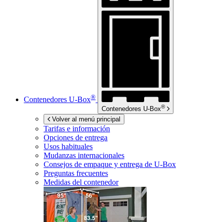
®
Contenedores
U-Box
®
Contenedores
U-Box
Volver al menú principal
Tarifas e información
Opciones de entrega
Usos habituales
Mudanzas internacionales
Consejos de empaque y entrega de
U-Box
Preguntas frecuentes
Medidas del contenedor