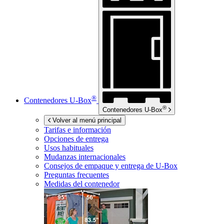
®
Contenedores
U-Box
®
Contenedores
U-Box
Volver al menú principal
Tarifas e información
Opciones de entrega
Usos habituales
Mudanzas internacionales
Consejos de empaque y entrega de
U-Box
Preguntas frecuentes
Medidas del contenedor