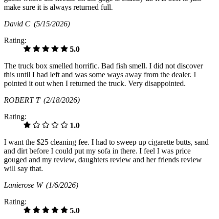
make sure it is always returned full.
David C
(5/15/2026)
Rating:
5.0
The truck box smelled horrific. Bad fish smell. I did not discover
this until I had left and was some ways away from the dealer. I
pointed it out when I returned the truck. Very disappointed.
ROBERT T
(2/18/2026)
Rating:
1.0
I want the $25 cleaning fee. I had to sweep up cigarette butts, sand
and dirt before I could put my sofa in there. I feel I was price
gouged and my review, daughters review and her friends review
will say that.
Lanierose W
(1/6/2026)
Rating:
5.0