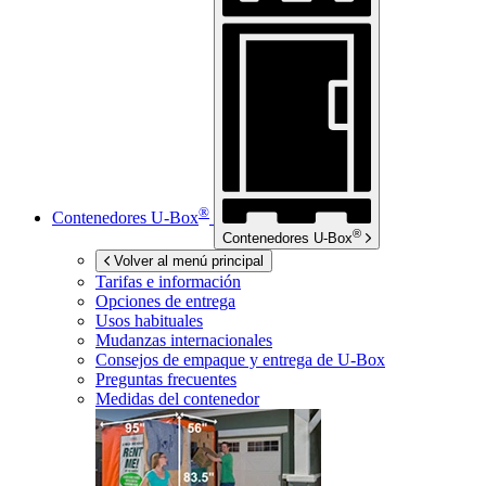
®
Contenedores
U-Box
®
Contenedores
U-Box
Volver al menú principal
Tarifas e información
Opciones de entrega
Usos habituales
Mudanzas internacionales
Consejos de empaque y entrega de
U-Box
Preguntas frecuentes
Medidas del contenedor