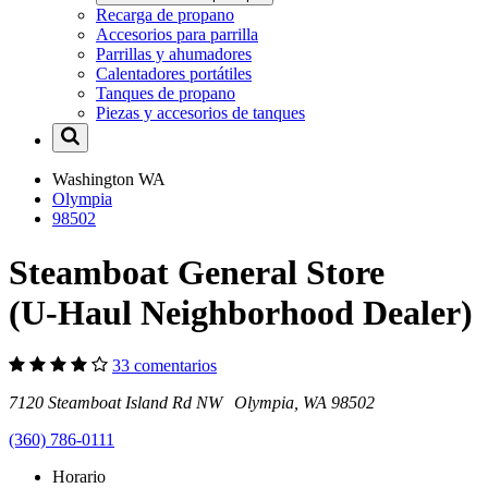
Recarga de propano
Accesorios para parrilla
Parrillas y ahumadores
Calentadores portátiles
Tanques de propano
Piezas y accesorios de tanques
Washington
WA
Olympia
98502
Steamboat General Store
(U-Haul Neighborhood Dealer)
33 comentarios
7120 Steamboat Island Rd NW Olympia, WA 98502
(360) 786-0111
Horario