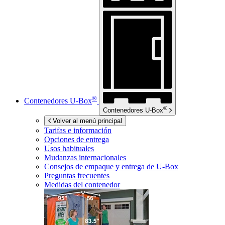
®
Contenedores
U-Box
®
Contenedores
U-Box
Volver al menú principal
Tarifas e información
Opciones de entrega
Usos habituales
Mudanzas internacionales
Consejos de empaque y entrega de
U-Box
Preguntas frecuentes
Medidas del contenedor