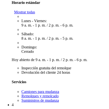
Horario estándar
Mostrar todas
Lunes - Viernes:
9 a. m. - 1 p. m.
/
2 p. m. - 6 p. m.
Sábado:
8 a. m. - 1 p. m.
/
2 p. m. - 5 p. m.
Domingo:
Cerrado
Hoy abierto de
9 a. m. - 1 p. m.
/
2 p. m. - 6 p. m.
Inspección gratuita del remolque
Devolución del cliente 24 horas
Servicios
Camiones para mudanza
Remolques y remolcado
Suministros de mudanza
4