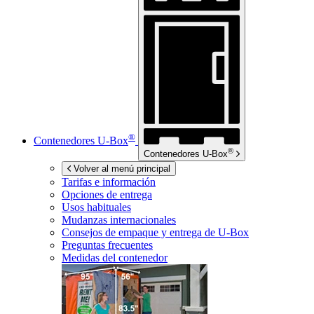
®
Contenedores
U-Box
®
Contenedores
U-Box
Volver al menú principal
Tarifas e información
Opciones de entrega
Usos habituales
Mudanzas internacionales
Consejos de empaque y entrega de
U-Box
Preguntas frecuentes
Medidas del contenedor