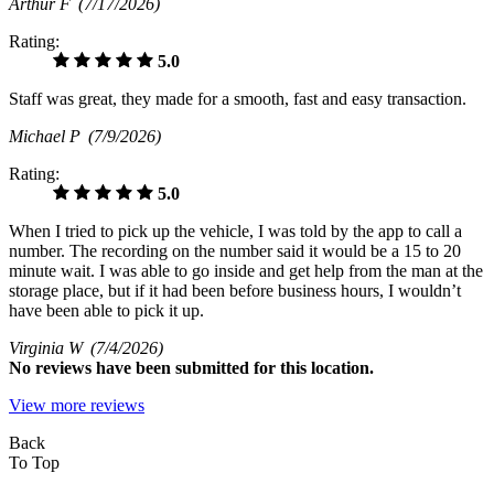
Arthur F
(7/17/2026)
Rating:
5.0
Staff was great, they made for a smooth, fast and easy transaction.
Michael P
(7/9/2026)
Rating:
5.0
When I tried to pick up the vehicle, I was told by the app to call a
number. The recording on the number said it would be a 15 to 20
minute wait. I was able to go inside and get help from the man at the
storage place, but if it had been before business hours, I wouldn’t
have been able to pick it up.
Virginia W
(7/4/2026)
No
reviews have been submitted for this location.
View more reviews
Back
To Top