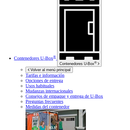
®
Contenedores
U-Box
®
Contenedores
U-Box
Volver al menú principal
Tarifas e información
Opciones de entrega
Usos habituales
Mudanzas internacionales
Consejos de empaque y entrega de
U-Box
Preguntas frecuentes
Medidas del contenedor