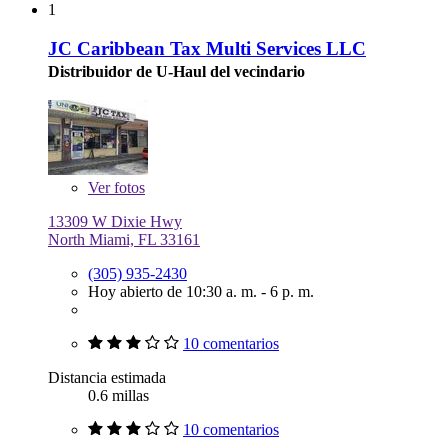
1
JC Caribbean Tax Multi Services LLC
Distribuidor de U-Haul del vecindario
Ver
fotos
13309 W Dixie Hwy
North Miami, FL 33161
(305) 935-2430
Hoy abierto de 10:30 a. m. - 6 p. m.
10 comentarios
Distancia estimada
0.6 millas
10 comentarios