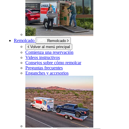
Remolcado
Remolcado
Volver al menú principal
Comienza una reservación
Videos instructivos
Consejos sobre cómo remolcar
Preguntas frecuentes
Enganches y accesorios