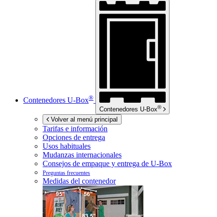
®
Contenedores
U-Box
®
Contenedores
U-Box
Volver al menú principal
Tarifas e información
Opciones de entrega
Usos habituales
Mudanzas internacionales
Consejos de empaque y entrega de
U-Box
Preguntas frecuentes
Medidas del contenedor