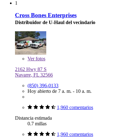
1
Cross Bones Enterprises
Distribuidor de U-Haul del vecindario
Ver
fotos
2162 Hwy 87 S
Navarre, FL 32566
(850) 396-0133
Hoy abierto de 7 a. m. - 10 a. m.
1,960 comentarios
Distancia estimada
0.7 millas
1,960 comentarios