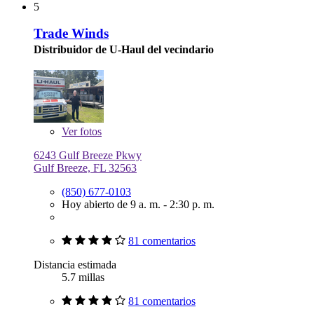
5
Trade Winds
Distribuidor de U-Haul del vecindario
Ver
fotos
6243 Gulf Breeze Pkwy
Gulf Breeze, FL 32563
(850) 677-0103
Hoy abierto de 9 a. m. - 2:30 p. m.
81 comentarios
Distancia estimada
5.7 millas
81 comentarios