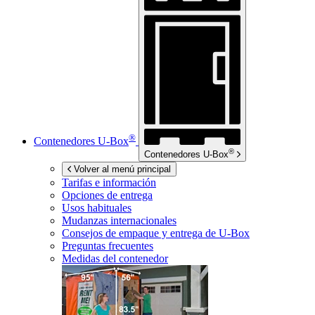
®
Contenedores
U-Box
®
Contenedores
U-Box
Volver al menú principal
Tarifas e información
Opciones de entrega
Usos habituales
Mudanzas internacionales
Consejos de empaque y entrega de
U-Box
Preguntas frecuentes
Medidas del contenedor