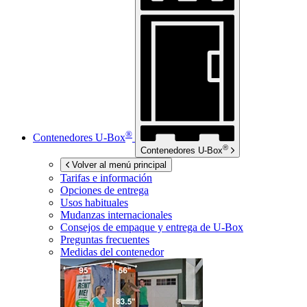
®
Contenedores
U-Box
®
Contenedores
U-Box
Volver al menú principal
Tarifas e información
Opciones de entrega
Usos habituales
Mudanzas internacionales
Consejos de empaque y entrega de
U-Box
Preguntas frecuentes
Medidas del contenedor