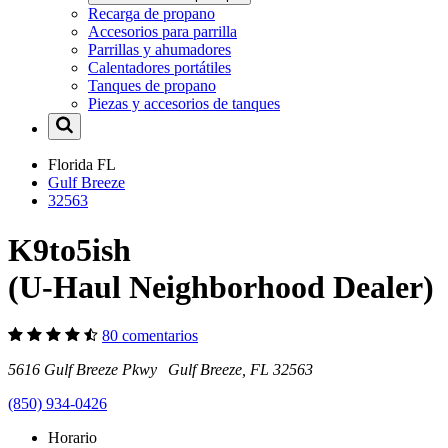
Recarga de propano
Accesorios para parrilla
Parrillas y ahumadores
Calentadores portátiles
Tanques de propano
Piezas y accesorios de tanques
Florida
FL
Gulf Breeze
32563
K9to5ish
(U-Haul Neighborhood Dealer)
80 comentarios
5616 Gulf Breeze Pkwy Gulf Breeze, FL 32563
(850) 934-0426
Horario