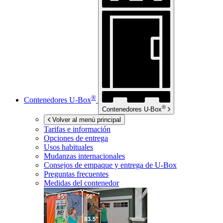
®
Contenedores
U-Box
®
Contenedores
U-Box
Volver al menú principal
Tarifas e información
Opciones de entrega
Usos habituales
Mudanzas internacionales
Consejos de empaque y entrega de
U-Box
Preguntas frecuentes
Medidas del contenedor