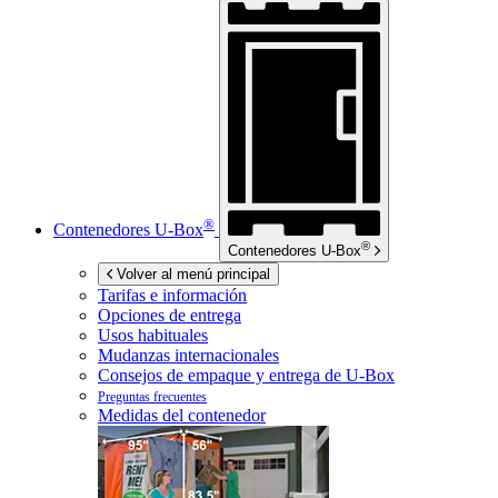
®
Contenedores
U-Box
®
Contenedores
U-Box
Volver al menú principal
Tarifas e información
Opciones de entrega
Usos habituales
Mudanzas internacionales
Consejos de empaque y entrega de
U-Box
Preguntas frecuentes
Medidas del contenedor