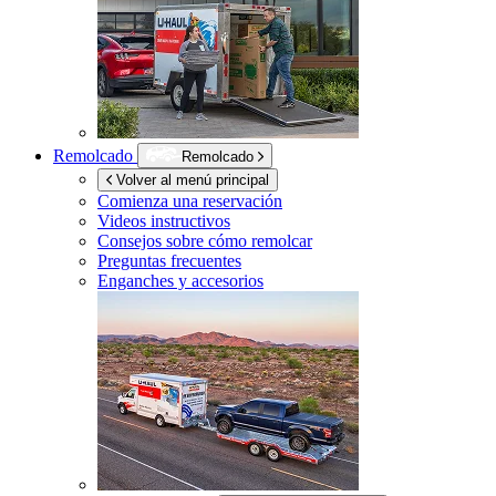
Remolcado
Remolcado
Volver al menú principal
Comienza una reservación
Videos instructivos
Consejos sobre cómo remolcar
Preguntas frecuentes
Enganches y accesorios