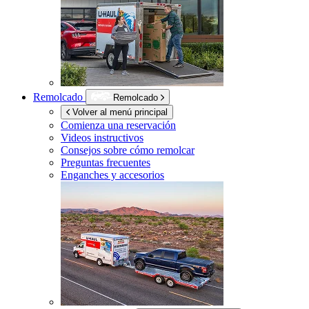
Remolcado
Remolcado
Volver al menú principal
Comienza una reservación
Videos instructivos
Consejos sobre cómo remolcar
Preguntas frecuentes
Enganches y accesorios