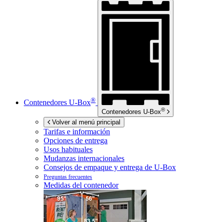
®
Contenedores
U-Box
®
Contenedores
U-Box
Volver al menú principal
Tarifas e información
Opciones de entrega
Usos habituales
Mudanzas internacionales
Consejos de empaque y entrega de
U-Box
Preguntas frecuentes
Medidas del contenedor