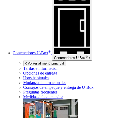
®
Contenedores
U-Box
®
Contenedores
U-Box
Volver al menú principal
Tarifas e información
Opciones de entrega
Usos habituales
Mudanzas internacionales
Consejos de empaque y entrega de
U-Box
Preguntas frecuentes
Medidas del contenedor