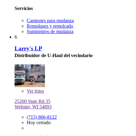
Servicios
Camiones para mudanza
Remolques y remolcado
Suministros de mudanza
6
Larry's LP
Distribuidor de U-Haul del vecindario
Ver
fotos
25260 State Rd 35
Webster, WI 54893
(715) 866-8122
Hoy cerrado