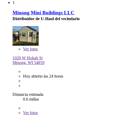
1
Minong Mini Buildings LLC
Distribuidor de U-Haul del vecindario
Ver
fotos
1020 W Hokah St
Minong, WI 54859
Hoy abierto las 24 horas
Distancia estimada
0.6 millas
Ver
fotos