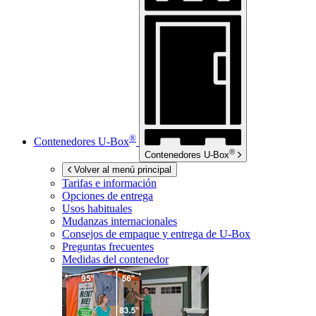
®
Contenedores
U-Box
®
Contenedores
U-Box
Volver al menú principal
Tarifas e información
Opciones de entrega
Usos habituales
Mudanzas internacionales
Consejos de empaque y entrega de
U-Box
Preguntas frecuentes
Medidas del contenedor