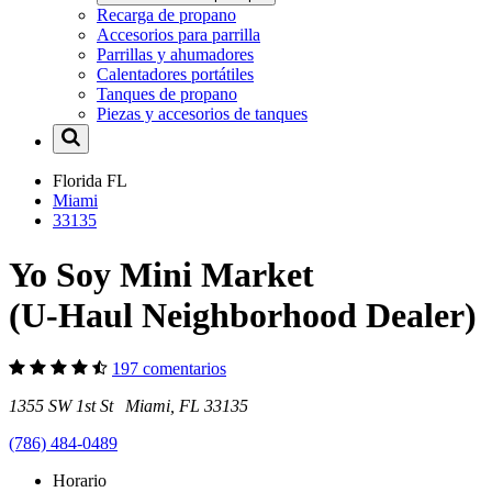
Recarga de propano
Accesorios para parrilla
Parrillas y ahumadores
Calentadores portátiles
Tanques de propano
Piezas y accesorios de tanques
Florida
FL
Miami
33135
Yo Soy Mini Market
(U-Haul Neighborhood Dealer)
197 comentarios
1355 SW 1st St Miami, FL 33135
(786) 484-0489
Horario