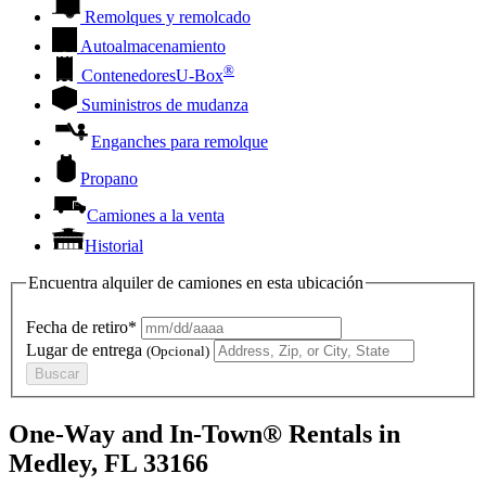
Remolques y remolcado
Autoalmacenamiento
®
Contenedores
U-Box
Suministros de mudanza
Enganches para remolque
Propano
Camiones a la venta
Historial
Encuentra alquiler de camiones en esta ubicación
Fecha de retiro*
Lugar de entrega
(Opcional)
Buscar
One-Way and In-Town® Rentals in
Medley, FL 33166