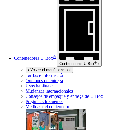
®
Contenedores
U-Box
®
Contenedores
U-Box
Volver al menú principal
Tarifas e información
Opciones de entrega
Usos habituales
Mudanzas internacionales
Consejos de empaque y entrega de
U-Box
Preguntas frecuentes
Medidas del contenedor