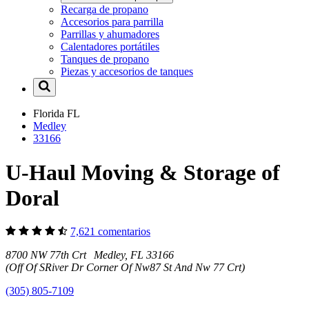
Recarga de propano
Accesorios para parrilla
Parrillas y ahumadores
Calentadores portátiles
Tanques de propano
Piezas y accesorios de tanques
Florida
FL
Medley
33166
U-Haul Moving & Storage of
Doral
7,621 comentarios
8700 NW 77th Crt Medley, FL 33166
(Off Of SRiver Dr Corner Of Nw87 St And Nw 77 Crt)
(305) 805-7109