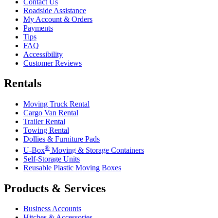
Contact Us
Roadside Assistance
My Account & Orders
Payments
Tips
FAQ
Accessibility
Customer Reviews
Rentals
Moving Truck Rental
Cargo Van Rental
Trailer Rental
Towing Rental
Dollies & Furniture Pads
®
U-Box
Moving & Storage Containers
Self-Storage Units
Reusable Plastic Moving Boxes
Products & Services
Business Accounts
Hitches & Accessories