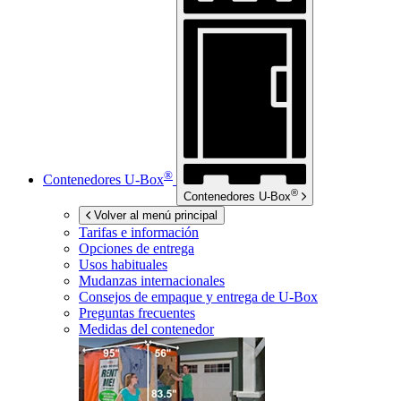
®
Contenedores
U-Box
®
Contenedores
U-Box
Volver al menú principal
Tarifas e información
Opciones de entrega
Usos habituales
Mudanzas internacionales
Consejos de empaque y entrega de
U-Box
Preguntas frecuentes
Medidas del contenedor