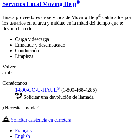
®
Servicios Local Moving Help
®
Busca proveedores de servicios de Moving Help
calificados por
los usuarios en tu área y múdate en la mitad del tiempo que te
llevaría hacerlo.
Carga y descarga
Empaque y desempacado
Conducción
Limpieza
Volver
arriba
Contáctanos
®
1-800-GO-U-HAUL
(1-800-468-4285)
Solicitar una devolución de llamada
¿Necesitas ayuda?
Solicitar asistencia en carretera
Français
English