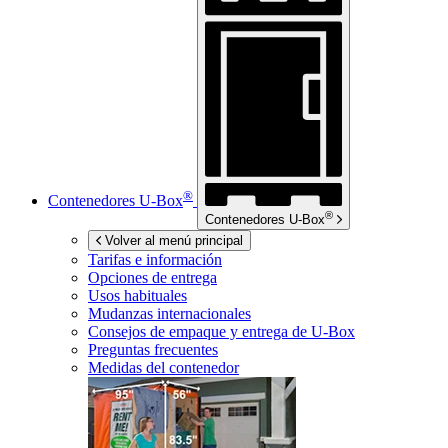
®
Contenedores
U-Box
®
Contenedores
U-Box
Volver al menú principal
Tarifas e información
Opciones de entrega
Usos habituales
Mudanzas internacionales
Consejos de empaque y entrega de
U-Box
Preguntas frecuentes
Medidas del contenedor