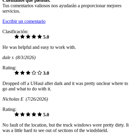
Cuéntanos qué piensas.
Tus comentarios valiosos nos ayudarán a proporcionar mejores
servicios.
Escribir un comentario
Clasificación:
5.0
He was helpful and easy to work with.
dale s
(8/3/2026)
Rating:
3.0
Dropped off a UHaul after dark and it was pretty unclear where to
go and what to do with it.
Nicholas E
(7/26/2026)
Rating:
5.0
No fault of the location, but the truck windows were pretty dirty. It
was a little hard to see out of sections of the windshield.