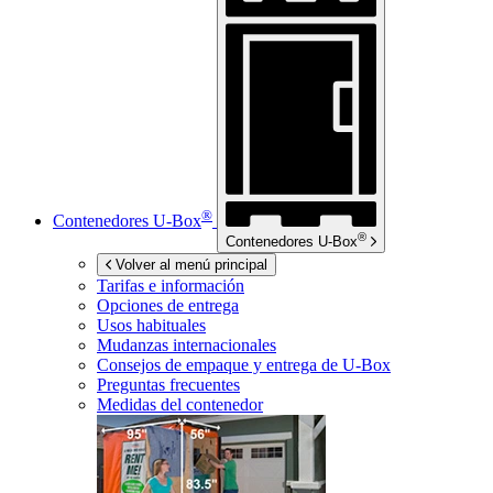
®
Contenedores
U-Box
®
Contenedores
U-Box
Volver al menú principal
Tarifas e información
Opciones de entrega
Usos habituales
Mudanzas internacionales
Consejos de empaque y entrega de
U-Box
Preguntas frecuentes
Medidas del contenedor