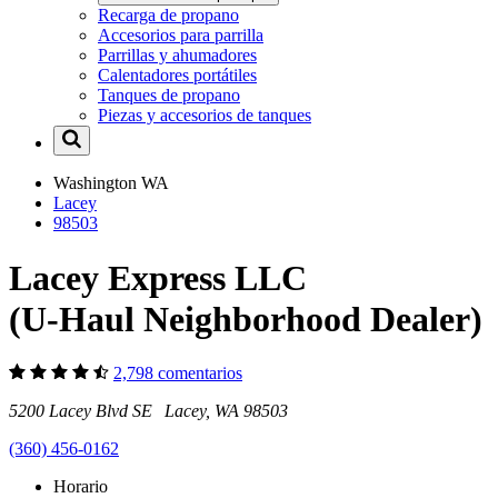
Recarga de propano
Accesorios para parrilla
Parrillas y ahumadores
Calentadores portátiles
Tanques de propano
Piezas y accesorios de tanques
Washington
WA
Lacey
98503
Lacey Express LLC
(U-Haul Neighborhood Dealer)
2,798 comentarios
5200 Lacey Blvd SE Lacey, WA 98503
(360) 456-0162
Horario