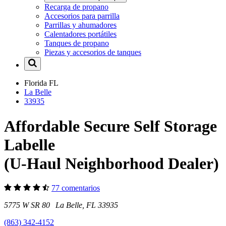
Recarga de propano
Accesorios para parrilla
Parrillas y ahumadores
Calentadores portátiles
Tanques de propano
Piezas y accesorios de tanques
Florida
FL
La Belle
33935
Affordable Secure Self Storage
Labelle
(U-Haul Neighborhood Dealer)
77 comentarios
5775 W SR 80 La Belle, FL 33935
(863) 342-4152