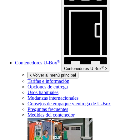
®
Contenedores
U-Box
®
Contenedores
U-Box
Volver al menú principal
Tarifas e información
Opciones de entrega
Usos habituales
Mudanzas internacionales
Consejos de empaque y entrega de
U-Box
Preguntas frecuentes
Medidas del contenedor