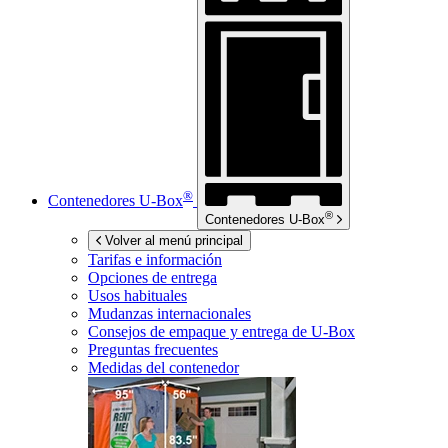
®
Contenedores
U-Box
®
Contenedores
U-Box
Volver al menú principal
Tarifas e información
Opciones de entrega
Usos habituales
Mudanzas internacionales
Consejos de empaque y entrega de
U-Box
Preguntas frecuentes
Medidas del contenedor