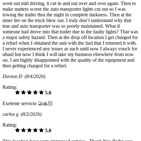
went out mid driving, it cut in and out over and over again. Then to
make matters worse the auto transporter lights cut out so I was
towing the trailer thru the night in complete darkness. Then at the
inner tire on the truck blew out. I truly don’t understand why that
true and auto transporter was so poorly maintained. What if
someone had drove into that trailer due to the faulty lights? That was
a major safety hazard. Then at the drop off location I get charged for
a refuel when I obtained the unit with the fuel that I returned it with.
I never experienced any issues as such until now I always vouch for
uhaul but now I think I will take my business elsewhere from now
on. I am highly disappointed with the quality of the equipment and
then getting charged for a refuel.
Davion D
(8/4/2026)
Rating:
5.0
Exelente servicio 🤝🙏🏻
carlos g
(8/3/2026)
Rating:
5.0