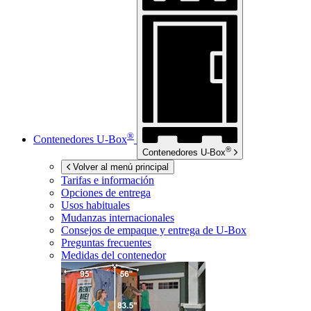
®
Contenedores
U-Box
®
Contenedores
U-Box
Volver al menú principal
Tarifas e información
Opciones de entrega
Usos habituales
Mudanzas internacionales
Consejos de empaque y entrega de
U-Box
Preguntas frecuentes
Medidas del contenedor