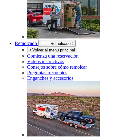
Remolcado
Remolcado
Volver al menú principal
Comienza una reservación
Videos instructivos
Consejos sobre cómo remolcar
Preguntas frecuentes
Enganches y accesorios