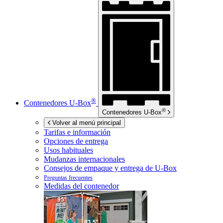
®
Contenedores
U-Box
®
Contenedores
U-Box
Volver al menú principal
Tarifas e información
Opciones de entrega
Usos habituales
Mudanzas internacionales
Consejos de empaque y entrega de
U-Box
Preguntas frecuentes
Medidas del contenedor