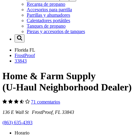
Recarga de propano
Accesorios para parrilla
Parrillas y ahumadores
Calentadores portátiles
Tanques de propano
Piezas y accesorios de tanques
Florida
FL
FrostProof
33843
Home & Farm Supply
(U-Haul Neighborhood Dealer)
71 comentarios
136 E Wall St FrostProof, FL 33843
(863) 635-4393
Horario