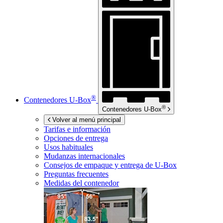
®
Contenedores
U-Box
®
Contenedores
U-Box
Volver al menú principal
Tarifas e información
Opciones de entrega
Usos habituales
Mudanzas internacionales
Consejos de empaque y entrega de
U-Box
Preguntas frecuentes
Medidas del contenedor