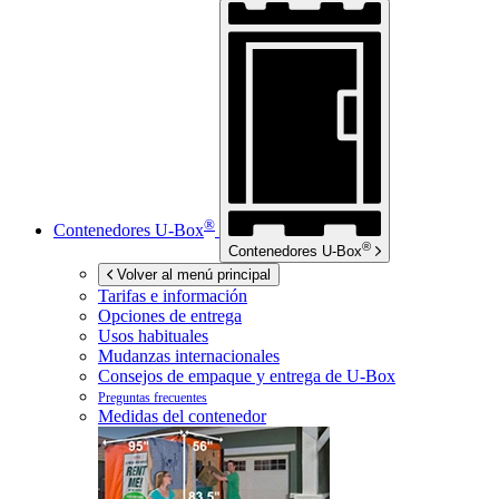
®
Contenedores
U-Box
®
Contenedores
U-Box
Volver al menú principal
Tarifas e información
Opciones de entrega
Usos habituales
Mudanzas internacionales
Consejos de empaque y entrega de
U-Box
Preguntas frecuentes
Medidas del contenedor