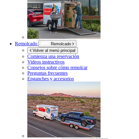
Remolcado
Remolcado
Volver al menú principal
Comienza una reservación
Videos instructivos
Consejos sobre cómo remolcar
Preguntas frecuentes
Enganches y accesorios