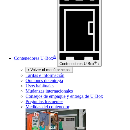
®
Contenedores
U-Box
®
Contenedores
U-Box
Volver al menú principal
Tarifas e información
Opciones de entrega
Usos habituales
Mudanzas internacionales
Consejos de empaque y entrega de
U-Box
Preguntas frecuentes
Medidas del contenedor