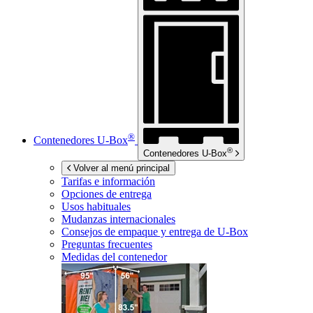
®
Contenedores
U-Box
®
Contenedores
U-Box
Volver al menú principal
Tarifas e información
Opciones de entrega
Usos habituales
Mudanzas internacionales
Consejos de empaque y entrega de
U-Box
Preguntas frecuentes
Medidas del contenedor