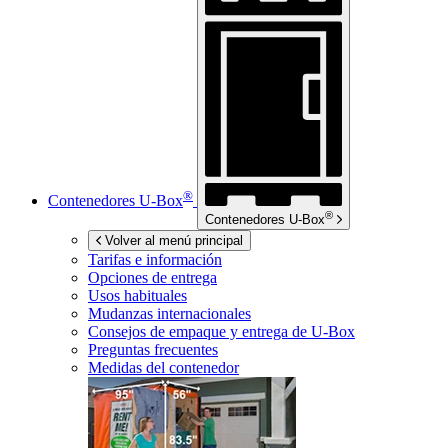
®
Contenedores
U-Box
®
Contenedores
U-Box
Volver al menú principal
Tarifas e información
Opciones de entrega
Usos habituales
Mudanzas internacionales
Consejos de empaque y entrega de
U-Box
Preguntas frecuentes
Medidas del contenedor