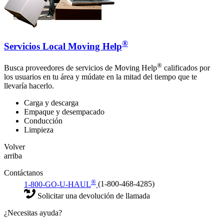
®
Servicios Local Moving Help
®
Busca proveedores de servicios de Moving Help
calificados por
los usuarios en tu área y múdate en la mitad del tiempo que te
llevaría hacerlo.
Carga y descarga
Empaque y desempacado
Conducción
Limpieza
Volver
arriba
Contáctanos
®
1-800-GO-U-HAUL
(1-800-468-4285)
Solicitar una devolución de llamada
¿Necesitas ayuda?