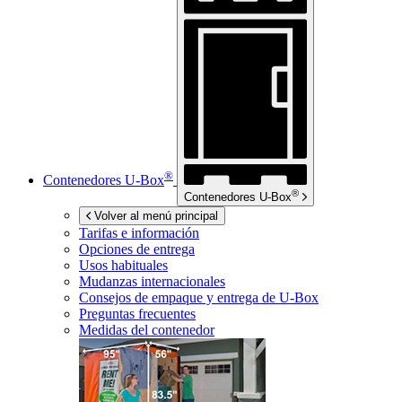
®
Contenedores
U-Box
®
Contenedores
U-Box
Volver al menú principal
Tarifas e información
Opciones de entrega
Usos habituales
Mudanzas internacionales
Consejos de empaque y entrega de
U-Box
Preguntas frecuentes
Medidas del contenedor