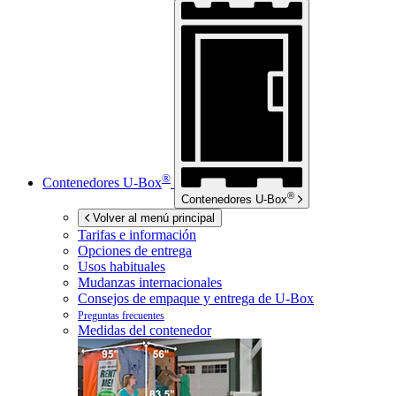
®
Contenedores
U-Box
®
Contenedores
U-Box
Volver al menú principal
Tarifas e información
Opciones de entrega
Usos habituales
Mudanzas internacionales
Consejos de empaque y entrega de
U-Box
Preguntas frecuentes
Medidas del contenedor