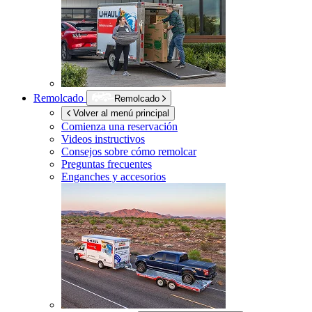
Remolcado
Remolcado
Volver al menú principal
Comienza una reservación
Videos instructivos
Consejos sobre cómo remolcar
Preguntas frecuentes
Enganches y accesorios