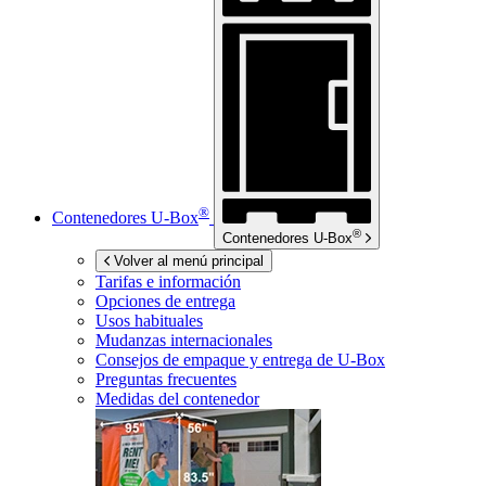
®
Contenedores
U-Box
®
Contenedores
U-Box
Volver al menú principal
Tarifas e información
Opciones de entrega
Usos habituales
Mudanzas internacionales
Consejos de empaque y entrega de
U-Box
Preguntas frecuentes
Medidas del contenedor