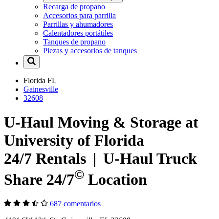
Recarga de propano
Accesorios para parrilla
Parrillas y ahumadores
Calentadores portátiles
Tanques de propano
Piezas y accesorios de tanques
Florida
FL
Gainesville
32608
U-Haul Moving & Storage at
University of Florida
24/7 Rentals
|
U-Haul
Truck
©
Share 24/7
Location
687 comentarios