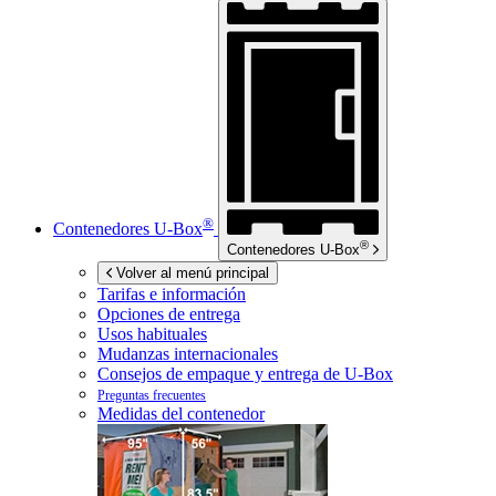
®
Contenedores
U-Box
®
Contenedores
U-Box
Volver al menú principal
Tarifas e información
Opciones de entrega
Usos habituales
Mudanzas internacionales
Consejos de empaque y entrega de
U-Box
Preguntas frecuentes
Medidas del contenedor