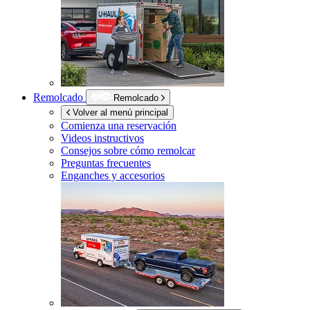
Remolcado
Remolcado
Volver al menú principal
Comienza una reservación
Videos instructivos
Consejos sobre cómo remolcar
Preguntas frecuentes
Enganches y accesorios