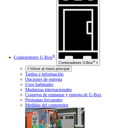
®
Contenedores
U-Box
®
Contenedores
U-Box
Volver al menú principal
Tarifas e información
Opciones de entrega
Usos habituales
Mudanzas internacionales
Consejos de empaque y entrega de
U-Box
Preguntas frecuentes
Medidas del contenedor