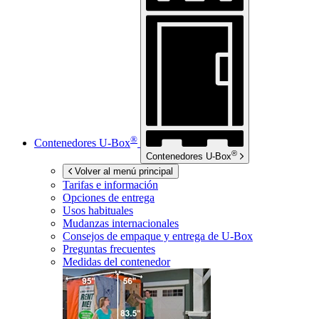
®
Contenedores
U-Box
®
Contenedores
U-Box
Volver al menú principal
Tarifas e información
Opciones de entrega
Usos habituales
Mudanzas internacionales
Consejos de empaque y entrega de
U-Box
Preguntas frecuentes
Medidas del contenedor