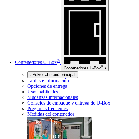
®
Contenedores
U-Box
®
Contenedores
U-Box
Volver al menú principal
Tarifas e información
Opciones de entrega
Usos habituales
Mudanzas internacionales
Consejos de empaque y entrega de
U-Box
Preguntas frecuentes
Medidas del contenedor