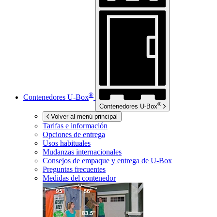
®
Contenedores
U-Box
®
Contenedores
U-Box
Volver al menú principal
Tarifas e información
Opciones de entrega
Usos habituales
Mudanzas internacionales
Consejos de empaque y entrega de
U-Box
Preguntas frecuentes
Medidas del contenedor