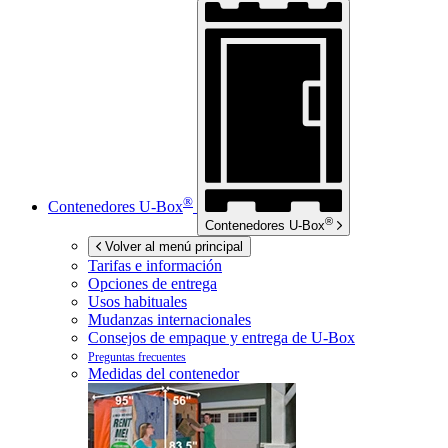
®
Contenedores
U-Box
®
Contenedores
U-Box
Volver al menú principal
Tarifas e información
Opciones de entrega
Usos habituales
Mudanzas internacionales
Consejos de empaque y entrega de
U-Box
Preguntas frecuentes
Medidas del contenedor