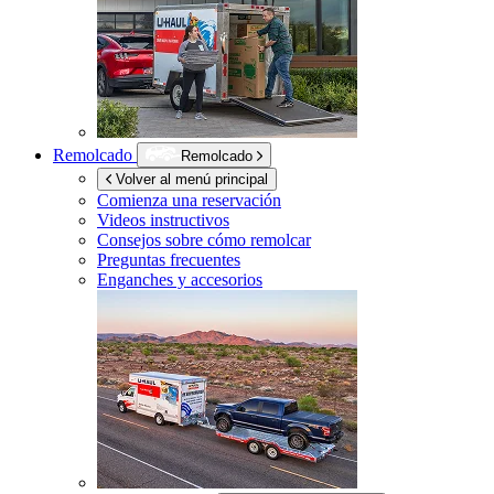
Remolcado
Remolcado
Volver al menú principal
Comienza una reservación
Videos instructivos
Consejos sobre cómo remolcar
Preguntas frecuentes
Enganches y accesorios