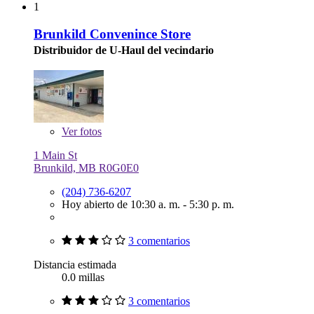
1
Brunkild Convenince Store
Distribuidor de U-Haul del vecindario
Ver
fotos
1 Main St
Brunkild, MB R0G0E0
(204) 736-6207
Hoy abierto de 10:30 a. m. - 5:30 p. m.
3 comentarios
Distancia estimada
0.0 millas
3 comentarios