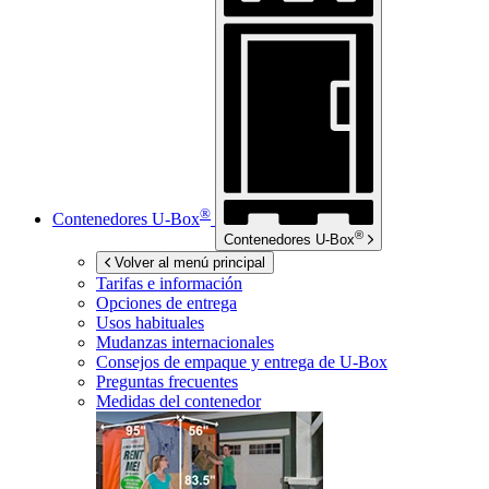
®
Contenedores
U-Box
®
Contenedores
U-Box
Volver al menú principal
Tarifas e información
Opciones de entrega
Usos habituales
Mudanzas internacionales
Consejos de empaque y entrega de
U-Box
Preguntas frecuentes
Medidas del contenedor