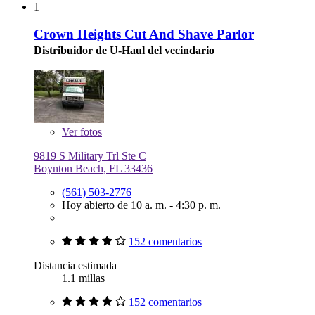
1
Crown Heights Cut And Shave Parlor
Distribuidor de U-Haul del vecindario
Ver
fotos
9819 S Military Trl Ste C
Boynton Beach, FL 33436
(561) 503-2776
Hoy abierto de 10 a. m. - 4:30 p. m.
152 comentarios
Distancia estimada
1.1 millas
152 comentarios