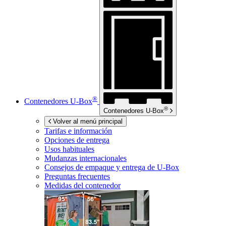
®
Contenedores
U-Box
®
Contenedores
U-Box
Volver al menú principal
Tarifas e información
Opciones de entrega
Usos habituales
Mudanzas internacionales
Consejos de empaque y entrega de
U-Box
Preguntas frecuentes
Medidas del contenedor