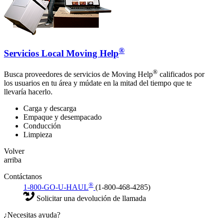
®
Servicios Local Moving Help
®
Busca proveedores de servicios de Moving Help
calificados por
los usuarios en tu área y múdate en la mitad del tiempo que te
llevaría hacerlo.
Carga y descarga
Empaque y desempacado
Conducción
Limpieza
Volver
arriba
Contáctanos
®
1-800-GO-U-HAUL
(1-800-468-4285)
Solicitar una devolución de llamada
¿Necesitas ayuda?