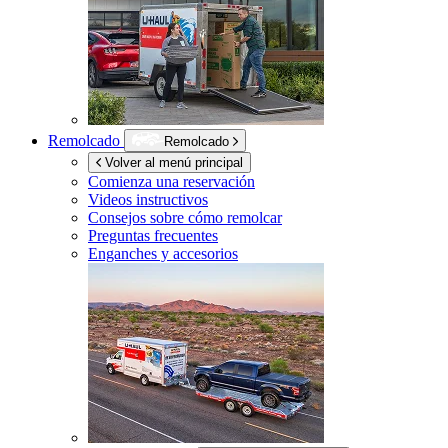
Remolcado
Remolcado
Volver al menú principal
Comienza una reservación
Videos instructivos
Consejos sobre cómo remolcar
Preguntas frecuentes
Enganches y accesorios