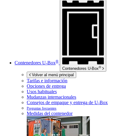
®
Contenedores
U-Box
®
Contenedores
U-Box
Volver al menú principal
Tarifas e información
Opciones de entrega
Usos habituales
Mudanzas internacionales
Consejos de empaque y entrega de
U-Box
Preguntas frecuentes
Medidas del contenedor