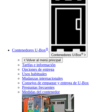
®
Contenedores
U-Box
®
Contenedores
U-Box
Volver al menú principal
Tarifas e información
Opciones de entrega
Usos habituales
Mudanzas internacionales
Consejos de empaque y entrega de
U-Box
Preguntas frecuentes
Medidas del contenedor