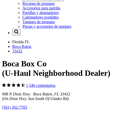
Recarga de propano
Accesorios para parrilla
Parrillas y ahumadores
Calentadores portátiles
Tanques de propano
Piezas y accesorios de tanques
Florida
FL
Boca Raton
33432
Boca Box Co
(U-Haul Neighborhood Dealer)
1,546 comentarios
908 N Dixie Hwy Boca Raton, FL 33432
(On Dixie Hwy Just South Of Glades Rd)
(561) 362-7783