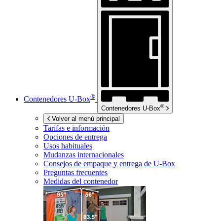
®
Contenedores
U-Box
®
Contenedores
U-Box
Volver al menú principal
Tarifas e información
Opciones de entrega
Usos habituales
Mudanzas internacionales
Consejos de empaque y entrega de
U-Box
Preguntas frecuentes
Medidas del contenedor