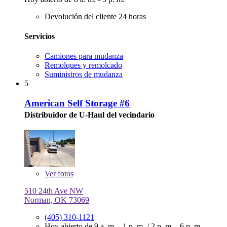
Devolución del cliente 24 horas
Servicios
Camiones para mudanza
Remolques y remolcado
Suministros de mudanza
5
American Self Storage #6
Distribuidor de U-Haul del vecindario
Ver
fotos
510 24th Ave NW
Norman, OK 73069
(405) 310-1121
Hoy abierto de
9 a. m. - 1 p. m.
/
2 p. m. - 6 p. m.